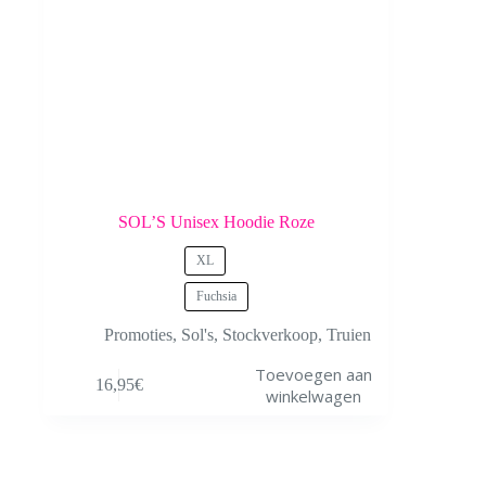
SOL’S Unisex Hoodie Roze
XL
Fuchsia
Promoties
,
Sol's
,
Stockverkoop
,
Truien
Dit
Toevoegen aan
16,95
€
product
winkelwagen
heeft
meerdere
variaties.
Deze