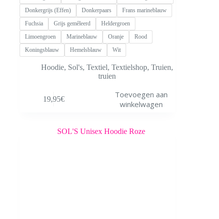
Donkergrijs (Effen)
Donkerpaars
Frans marineblauw
Fuchsia
Grijs gemêleerd
Heldergroen
Limoengroen
Marineblauw
Oranje
Rood
Koningsblauw
Hemelsblauw
Wit
Hoodie
,
Sol's
,
Textiel
,
Textielshop
,
Truien
,
truien
Dit
Toevoegen aan
19,95
€
product
winkelwagen
heeft
meerdere
variaties.
Deze
optie
kan
gekozen
worden
op
de
productpagina