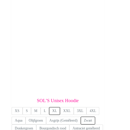
SOL’S Unisex Hoodie
XS
S
M
L
XL
XXL
3XL
4XL
Aqua
Olijfgroen
Asgrijs (Gemêleerd)
Zwart
Donkergroen
Bourgondisch rood
Antraciet gemêleerd