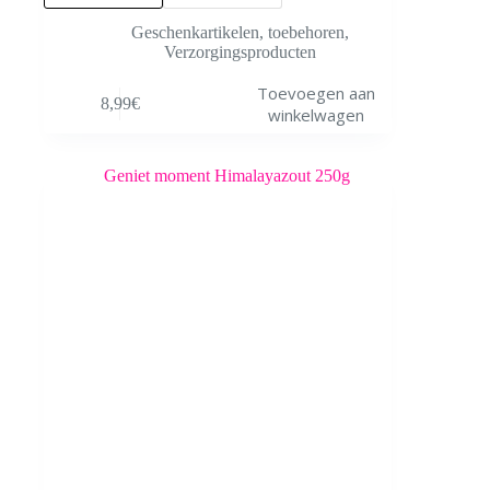
Geschenkartikelen
,
toebehoren
,
Verzorgingsproducten
Dit
Toevoegen aan
8,99
€
product
winkelwagen
heeft
meerdere
variaties.
Deze
optie
kan
gekozen
worden
op
de
productpagina