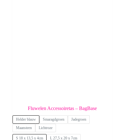
Fluwelen Accessoiretas – BagBase
Helder blauw
Smaragdgroen
Jadegroen
Maansteen
Lichtroze
S 18 x 13,5 x 4cm
L 27,5 x 20 x 7cm