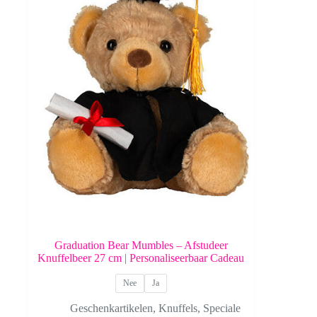
Graduation Bear Mumbles – Afstudeer
Knuffelbeer 27 cm | Personaliseerbaar Cadeau
Nee
Ja
Geschenkartikelen
,
Knuffels
,
Speciale