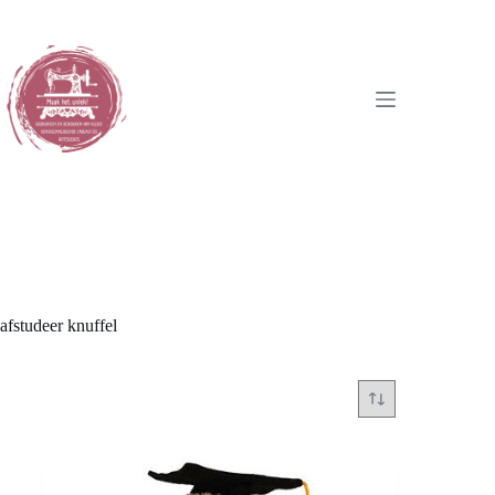
Ga
naar
de
inhoud
afstudeer knuffel