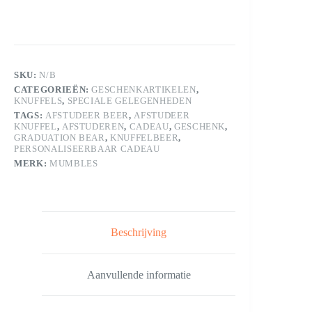
–
Afstudeer
Knuffelbeer
27
cm
|
Personaliseerbaar
SKU:
N/B
Cadeau
CATEGORIEËN:
GESCHENKARTIKELEN
,
aantal
KNUFFELS
,
SPECIALE GELEGENHEDEN
TAGS:
AFSTUDEER BEER
,
AFSTUDEER
KNUFFEL
,
AFSTUDEREN
,
CADEAU
,
GESCHENK
,
GRADUATION BEAR
,
KNUFFELBEER
,
PERSONALISEERBAAR CADEAU
MERK:
MUMBLES
Beschrijving
Aanvullende informatie