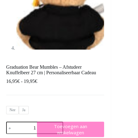
Graduation Bear Mumbles – Afstudeer
Knuffelbeer 27 cm | Personaliseerbaar Cadeau
Prijsklasse:
16,95
€
-
19,95
€
16,95€
tot
19,95€
Nee
Ja
Graduation
Toevoegen aan
Bear
winkelwagen
Mumbles