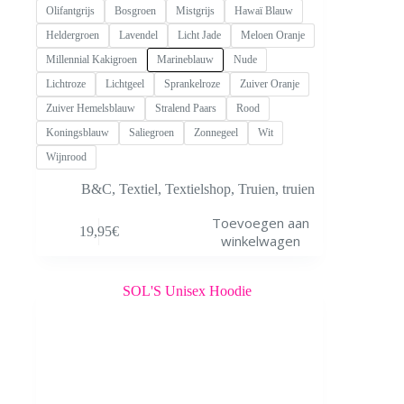
Olifantgrijs
Bosgroen
Mistgrijs
Hawaï Blauw
Heldergroen
Lavendel
Licht Jade
Meloen Oranje
Millennial Kakigroen
Marineblauw
Nude
Lichtroze
Lichtgeel
Sprankelroze
Zuiver Oranje
Zuiver Hemelsblauw
Stralend Paars
Rood
Koningsblauw
Saliegroen
Zonnegeel
Wit
Wijnrood
B&C
,
Textiel
,
Textielshop
,
Truien
,
truien
Dit
Toevoegen aan
19,95
€
product
winkelwagen
heeft
meerdere
variaties.
Deze
optie
kan
gekozen
worden
op
de