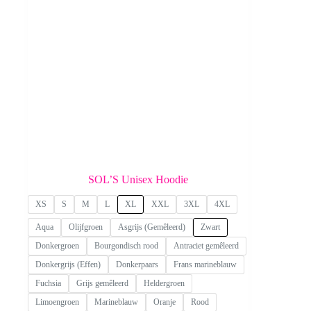
productpagina
SOL’S Unisex Hoodie
XS
S
M
L
XL
XXL
3XL
4XL
Aqua
Olijfgroen
Asgrijs (Gemêleerd)
Zwart
Donkergroen
Bourgondisch rood
Antraciet gemêleerd
Donkergrijs (Effen)
Donkerpaars
Frans marineblauw
Fuchsia
Grijs gemêleerd
Heldergroen
Limoengroen
Marineblauw
Oranje
Rood