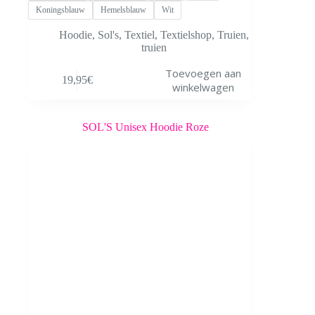
Koningsblauw
Hemelsblauw
Wit
Hoodie
,
Sol's
,
Textiel
,
Textielshop
,
Truien
,
truien
Dit
Toevoegen aan
19,95
€
product
winkelwagen
heeft
meerdere
variaties.
Deze
optie
kan
gekozen
worden
op
de
productpagina