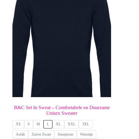
B&C Set In Sweat – Comfortabele en Duurzame
Unisex Sweater
XS
S
M
L
XL
XXL
3XL
Asfalt
Zuiver Zwart
Snoeproze
Woestijn