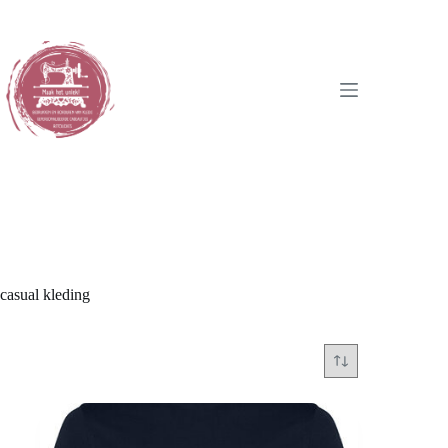
Ga
naar
de
inhoud
casual kleding