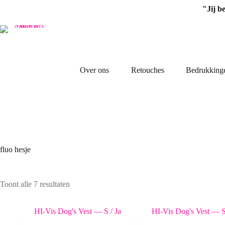
Ga
"Jij b
naar
de
inhoud
Over ons
Retouches
Bedrukking
fluo hesje
Toont alle 7 resultaten