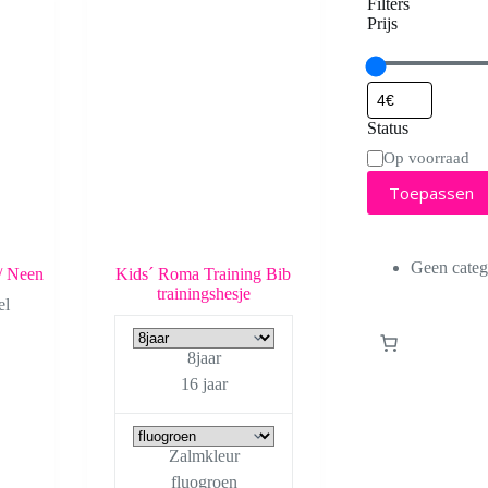
Filters
Prijs
Status
Status
Op voorraad
Toepassen
Geen categ
/ Neen
Kids´ Roma Training Bib
trainingshesje
el
8jaar
16 jaar
Zalmkleur
fluogroen