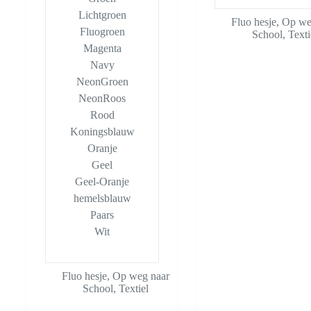
Lichtgroen
Fluo hesje
,
Op we
Fluogroen
School
,
Texti
Magenta
Navy
NeonGroen
NeonRoos
Rood
Koningsblauw
Oranje
Geel
Geel-Oranje
hemelsblauw
Paars
Wit
Fluo hesje
,
Op weg naar
School
,
Textiel
Dit
Dit