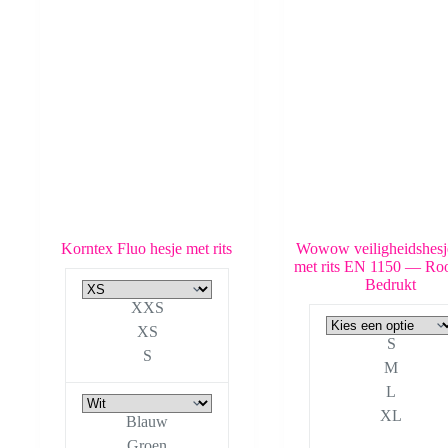
kan
gekozen
worden
op
de
productpagina
Korntex Fluo hesje met rits
Wowow veiligheidshesj
met rits EN 1150 — Roos
Bedrukt
XXS
XS
S
S
M
L
XL
Blauw
Groen