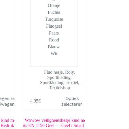
Oranje
Fuchia
Turquoise
Fluogeel
Paars
Rood
Blauw
Wit
Fluo hesje
,
Roly
,
Sportkleding
,
Sportkleding
,
Textiel
,
Textielshop
Dit
egen aan
Opties
4,95
€
product
elwagen
selecteren
heeft
meerdere
variaties.
Deze
optie