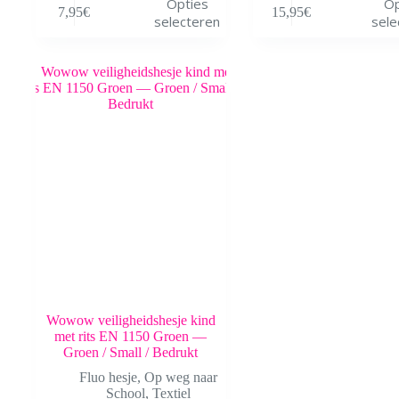
Opties
Op
7,95
€
15,95
€
product
product
selecteren
sele
heeft
heeft
meerdere
meerdere
variaties.
variaties.
Deze
Deze
optie
optie
kan
kan
gekozen
gekozen
worden
worden
op
op
de
de
productpagina
productpagina
Wowow veiligheidshesje kind
met rits EN 1150 Groen —
Groen / Small / Bedrukt
Fluo hesje
,
Op weg naar
School
,
Textiel