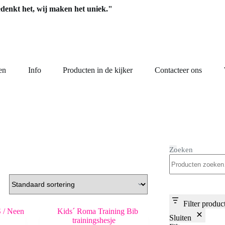
edenkt het, wij maken het uniek."
en
Info
Producten in de kijker
Contacteer ons
Zoeken
Filter produc
Sluiten