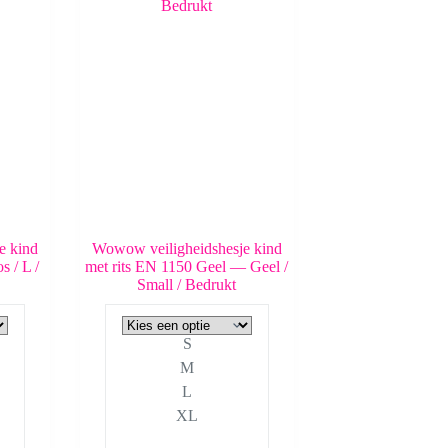
kan
gekozen
worden
op
de
productpagina
e kind
Wowow veiligheidshesje kind
 / L /
met rits EN 1150 Geel — Geel /
Small / Bedrukt
S
M
L
XL