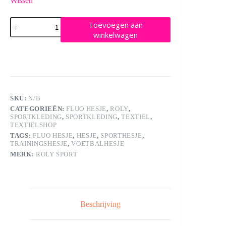
Wissen
Kids
Toevoegen aan
´
winkelwagen
Roma
Training
Bib
trainingshesje
aantal
SKU:
N/B
CATEGORIEËN:
FLUO HESJE
,
ROLY
,
SPORTKLEDING
,
SPORTKLEDING
,
TEXTIEL
,
TEXTIELSHOP
TAGS:
FLUO HESJE
,
HESJE
,
SPORTHESJE
,
TRAININGSHESJE
,
VOETBALHESJE
MERK:
ROLY SPORT
Beschrijving