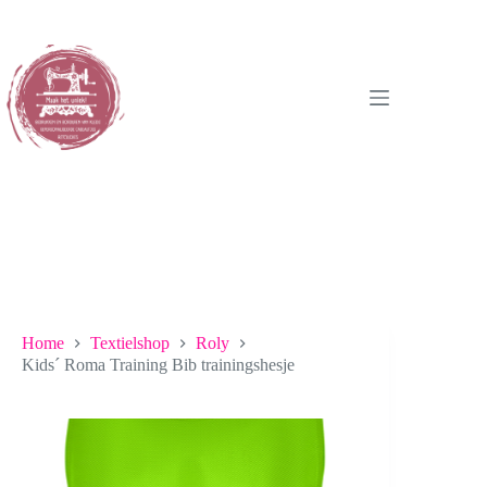
Ga
naar
de
inhoud
Home
Textielshop
Roly
Kids´ Roma Training Bib trainingshesje