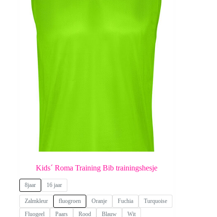
Kids´ Roma Training Bib trainingshesje
8jaar
16 jaar
Zalmkleur
fluogroen
Oranje
Fuchia
Turquoise
Fluogeel
Paars
Rood
Blauw
Wit