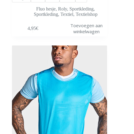
Fluo hesje
,
Roly
,
Sportkleding
,
Sportkleding
,
Textiel
,
Textielshop
Dit
Toevoegen aan
4,95
€
product
winkelwagen
heeft
meerdere
variaties.
Deze
optie
kan
gekozen
worden
op
de
productpagina