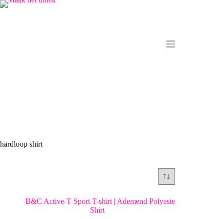
Ga
naar
de
inhoud
hardloop shirt