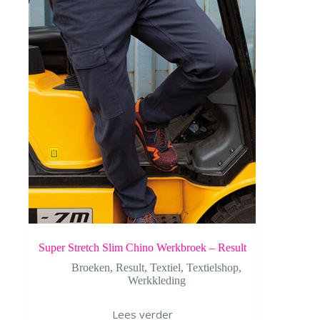
Super Stretch Slim Chino Werkbroek – Result
Broeken
,
Result
,
Textiel
,
Textielshop
,
Werkkleding
Lees verder