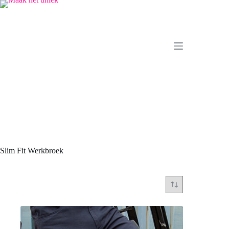
Ga
naar
de
inhoud
Slim Fit Werkbroek