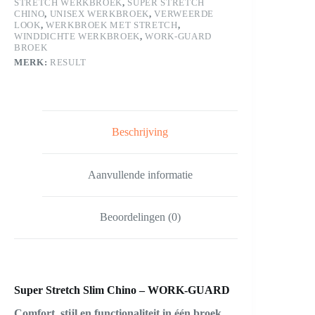
STRETCH WERKBROEK
,
SUPER STRETCH
CHINO
,
UNISEX WERKBROEK
,
VERWEERDE
LOOK
,
WERKBROEK MET STRETCH
,
WINDDICHTE WERKBROEK
,
WORK-GUARD
BROEK
MERK:
RESULT
Beschrijving
Aanvullende informatie
Beoordelingen (0)
Super Stretch Slim Chino – WORK-GUARD
Comfort, stijl en functionaliteit in één broek.