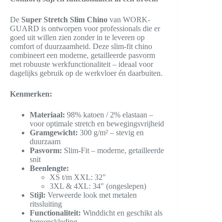
De
Super Stretch Slim Chino
van WORK-
GUARD is ontworpen voor professionals die er
goed uit willen zien zonder in te leveren op
comfort of duurzaamheid. Deze slim-fit chino
combineert een moderne, getailleerde pasvorm
met robuuste werkfunctionaliteit – ideaal voor
dagelijks gebruik op de werkvloer én daarbuiten.
Kenmerken:
Materiaal:
98% katoen / 2% elastaan –
voor optimale stretch en bewegingsvrijheid
Gramgewicht:
300 g/m² – stevig en
duurzaam
Pasvorm:
Slim-Fit – moderne, getailleerde
snit
Beenlengte:
XS t/m XXL: 32″
3XL & 4XL: 34″ (ongeslepen)
Stijl:
Verweerde look met metalen
ritssluiting
Functionaliteit:
Winddicht en geschikt als
beroepskleding