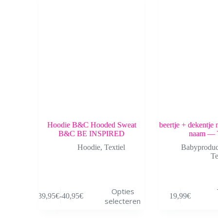
Hoodie B&C Hooded Sweat
beertje + dekentje
B&C BE INSPIRED
naam — 
Hoodie
,
Textiel
Babyproduc
Te
Dit
Opties
39,95
€
-
40,95
€
19,99
€
product
Prijsklasse:
selecteren
heeft
39,95€
meerdere
tot