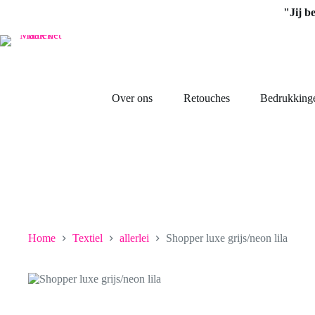
Ga
"Jij b
naar
de
inhoud
Over ons
Retouches
Bedrukking
Home
Textiel
allerlei
Shopper luxe grijs/neon lila