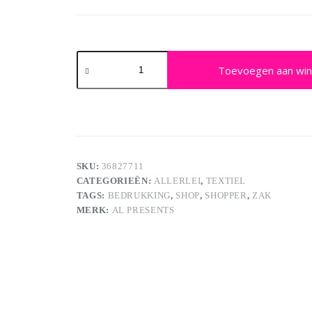
Shopper
luxe
Toevoegen aan wi
grijs/neon
lila
aantal
SKU:
36827711
CATEGORIEËN:
ALLERLEI
,
TEXTIEL
TAGS:
BEDRUKKING
,
SHOP
,
SHOPPER
,
ZAK
MERK:
AL PRESENTS