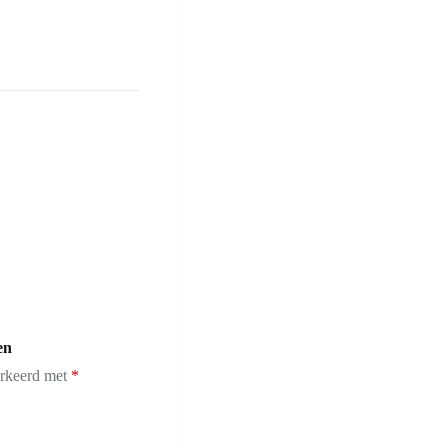
en
arkeerd met
*