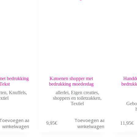
 met bedrukking
Katoenen shopper met
Handdo
Tekst
bedrukking moederdag
bedrukk
ten
,
Knuffels
,
allerlei
,
Eigen creaties
,
xtiel
shoppers en toiletzakken
,
Textiel
Gebo
Toevoegen aan
Toevoegen aan
9,95
€
11,95
€
winkelwagen
winkelwagen