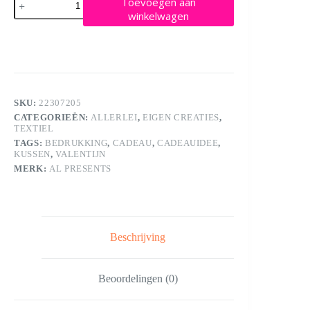
Toevoegen aan
Blauw
winkelwagen
met
bedrukking
aantal
SKU:
22307205
CATEGORIEËN:
ALLERLEI
,
EIGEN CREATIES
,
TEXTIEL
TAGS:
BEDRUKKING
,
CADEAU
,
CADEAUIDEE
,
KUSSEN
,
VALENTIJN
MERK:
AL PRESENTS
Beschrijving
Beoordelingen (0)