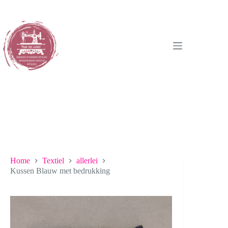
Ga
naar
de
inhoud
Home
Textiel
allerlei
Kussen Blauw met bedrukking