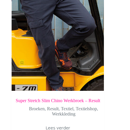
Super Stretch Slim Chino Werkbroek – Result
Broeken
,
Result
,
Textiel
,
Textielshop
,
Werkkleding
Lees verder