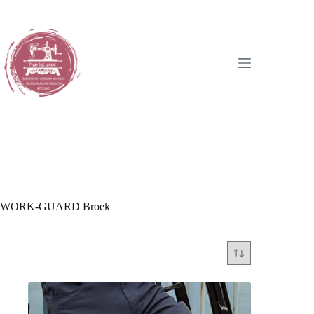
Ga
naar
de
inhoud
WORK-GUARD Broek