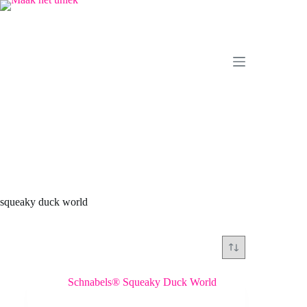
Ga
naar
de
inhoud
squeaky duck world