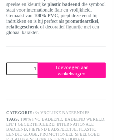
speelse en kleurrijke
plastic badeend
die symbool
staat voor internationale flair en vrolijkheid.
Gemaakt van
100% PVC
, piept deze eend bij
indrukken en is hij perfect als
promotieartikel
,
relatiegeschenk
of decoratief figuurtje met een
globaal karakter.
Schnabels®
Toevoegen aan
Squeaky
winkelwagen
Duck
World
aantal
CATEGORIE:
🦆 VROLIJKE BADEENDJES
TAGS:
100% PVC BADEEND
,
BADEEND WERELD
,
EN71 GECERTIFICEERD
,
INTERNATIONALE
BADEEND
,
PIEPEND BADSPEELTJE
,
PLASTIC
EENDJE GLOBE
,
PROMOTIONEEL SPEELGOED
,
RELATIEGESCHENK INTERNATIONAAL
,