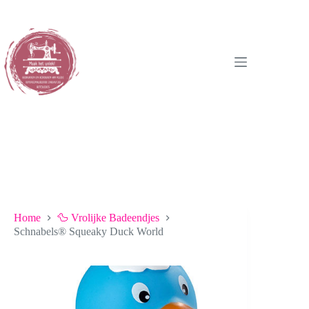
Ga
naar
de
inhoud
Home
🦆 Vrolijke Badeendjes
Schnabels® Squeaky Duck World