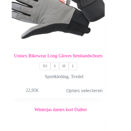
Unisex Bikewear Long Gloves fietshandschoen
XS
S
M
L
Sportkleding
,
Textiel
Dit
Opties selecteren
22,95
€
product
heeft
meerdere
variaties.
Deze
optie
kan
gekozen