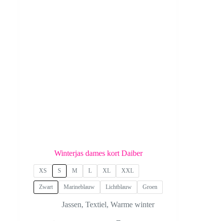
worden
op
de
productpagina
Winterjas dames kort Daiber
XS
S
M
L
XL
XXL
Zwart
Marineblauw
Lichtblauw
Groen
Jassen
,
Textiel
,
Warme winter
Dit