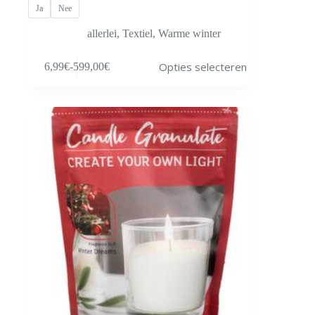
Ja
Nee
allerlei
,
Textiel
,
Warme winter
Dit
Opties selecteren
6,99
€
-
599,00
€
product
Prijsklasse:
heeft
6,99€
meerdere
tot
variaties.
599,00€
Deze
optie
kan
gekozen
worden
op
de
productpagina