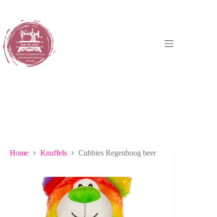
Ga
naar
de
inhoud
Home
Knuffels
Cubbies Regenboog beer