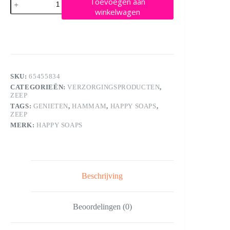
Toevoegen aan
Soaps
winkelwagen
3-
in-
1
Bar
-
Hammam
Handsome
aantal
SKU:
65455834
CATEGORIEËN:
VERZORGINGSPRODUCTEN
,
ZEEP
TAGS:
GENIETEN
,
HAMMAM
,
HAPPY SOAPS
,
ZEEP
MERK:
HAPPY SOAPS
Beschrijving
Beoordelingen (0)