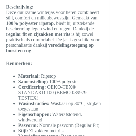
Beschrijving:
Deze duurzame winterjas voor heren combineert
stijl, comfort en milieubewustzijn. Gemaakt van
100% polyester ripstop
, biedt hij uitstekende
bescherming tegen wind en regen. Dankzij de
regular fit
en
zijzakken met rits
is hij zowel
praktisch als comfortabel. De jas is geschikt voor
personalisatie dankzij
veredelingstoegang op
borst en rug
.
Kenmerken:
Materiaal:
Ripstop
Samenstelling:
100% polyester
Certificering:
OEKO-TEX®
STANDARD 100 (BEMO 089979
TESTEX)
Wasinstructies:
Wasbaar op 30°C, strijken
toegestaan
Eigenschappen:
Waterafstotend,
windwerend
Pasvorm:
Normale pasvorm (Regular Fit)
Stijl:
Zijzakken met rits