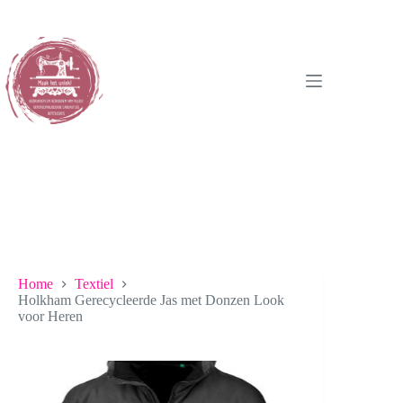
Ga
naar
de
inhoud
Home
Textiel
Holkham Gerecycleerde Jas met Donzen Look
voor Heren