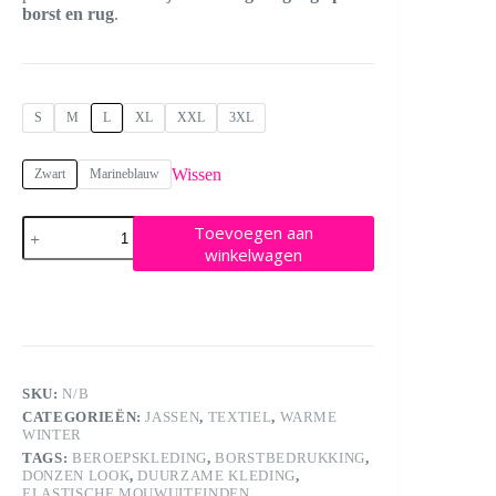
borst en rug
.
S
M
L
XL
XXL
3XL
Wissen
Zwart
Marineblauw
Holkham
Toevoegen aan
Gerecycleerde
winkelwagen
Jas
met
Donzen
Look
voor
Heren
aantal
SKU:
N/B
CATEGORIEËN:
JASSEN
,
TEXTIEL
,
WARME
WINTER
TAGS:
BEROEPSKLEDING
,
BORSTBEDRUKKING
,
DONZEN LOOK
,
DUURZAME KLEDING
,
ELASTISCHE MOUWUITEINDEN
,