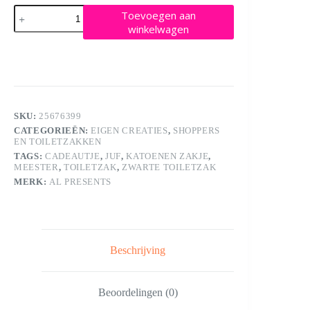
Katoenen
Toevoegen aan
zakje
winkelwagen
zwart
met
bedrukking
naar
keuze
aantal
SKU:
25676399
CATEGORIEËN:
EIGEN CREATIES
,
SHOPPERS
EN TOILETZAKKEN
TAGS:
CADEAUTJE
,
JUF
,
KATOENEN ZAKJE
,
MEESTER
,
TOILETZAK
,
ZWARTE TOILETZAK
MERK:
AL PRESENTS
Beschrijving
Beoordelingen (0)