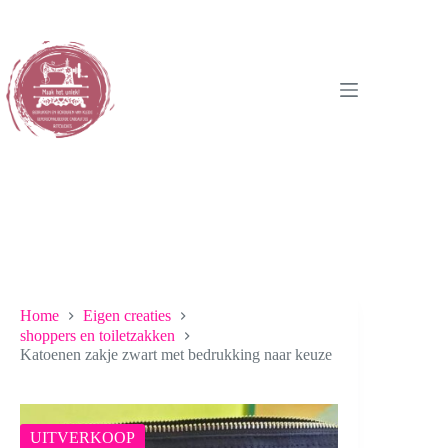
Ga
naar
de
inhoud
Home
Eigen creaties
shoppers en toiletzakken
Katoenen zakje zwart met bedrukking naar keuze
UITVERKOOP