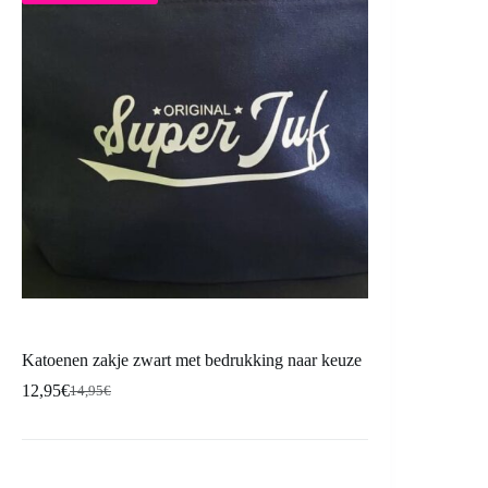
Katoenen zakje zwart met bedrukking naar keuze
12,95
€
14,95
€
Oorspronkelijke
Huidige
prijs
prijs
was:
is:
14,95€.
12,95€.