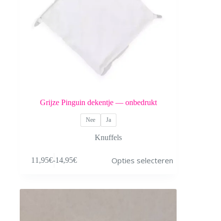
Grijze Pinguin dekentje — onbedrukt
Nee
Ja
Knuffels
Dit
Opties selecteren
11,95
€
-
14,95
€
product
Prijsklasse:
heeft
11,95€
meerdere
tot
variaties.
14,95€
Deze
optie
kan