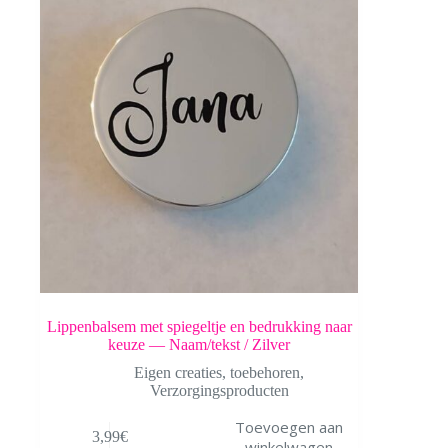
gekozen
worden
op
de
productpagina
Lippenbalsem met spiegeltje en bedrukking naar
keuze — Naam/tekst / Zilver
Eigen creaties
,
toebehoren
,
Verzorgingsproducten
Toevoegen aan
3,99
€
winkelwagen