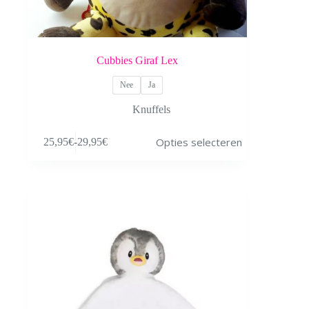
Cubbies Giraf Lex
Nee
Ja
Knuffels
Dit
Opties selecteren
25,95
€
-
29,95
€
product
Prijsklasse:
heeft
25,95€
meerdere
tot
variaties.
29,95€
Deze
optie
kan
gekozen
worden
op
de
productpagina