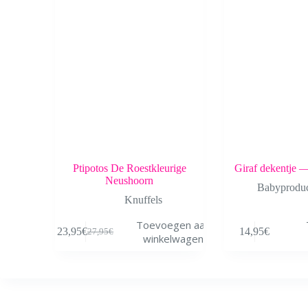
Ptipotos De Roestkleurige
Giraf dekentje 
Neushoorn
Babyprodu
Knuffels
Toevoegen aan
23,95
€
14,95
€
27,95
€
Oorspronkelijke
Huidige
winkelwagen
prijs
prijs
was:
is:
27,95€.
23,95€.