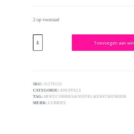
2 op voorraad
Cubbies
Sensorisch
Toevoegen aan wi
hert
Tartan
aantal
SKU:
31279153
CATEGORIE:
KNUFFELS
TAG:
HERT|CUBBIES|KNUFFEL|KERST|RENDIER
MERK:
CUBBIES