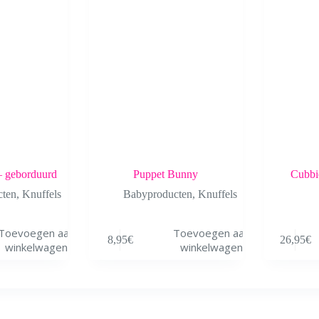
— geborduurd
Puppet Bunny
Cubbie
cten
,
Knuffels
Babyproducten
,
Knuffels
Toevoegen aan
Toevoegen aan
8,95
€
26,95
€
winkelwagen
winkelwagen