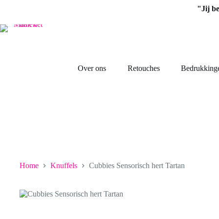
Ga
"Jij b
naar
de
inhoud
Over ons
Retouches
Bedrukking
Home
Knuffels
Cubbies Sensorisch hert Tartan