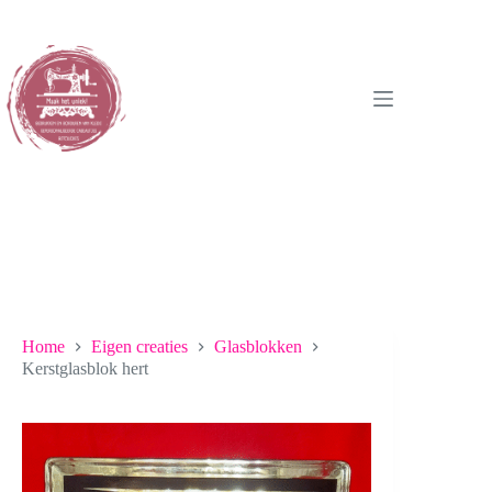
Ga
naar
de
inhoud
Home
Eigen creaties
Glasblokken
Kerstglasblok hert