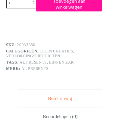
Toevoegen aan
zakje
winkelwagen
(leeg
met
bedrukking
naar
Keuze)
aantal
SKU:
20933860
CATEGORIEËN:
EIGEN CREATIES
,
VERZORGINGSPRODUCTEN
TAGS:
AL PRESENTS
,
LINNEN ZAK
MERK:
AL PRESENTS
Beschrijving
Beoordelingen (0)