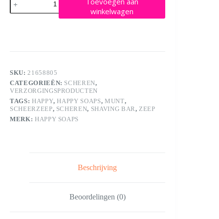
Toevoegen aan
Soaps
winkelwagen
Shaving
Bar
—
Munt
aantal
SKU:
21658805
CATEGORIEËN:
SCHEREN
,
VERZORGINGSPRODUCTEN
TAGS:
HAPPY
,
HAPPY SOAPS
,
MUNT
,
SCHEERZEEP
,
SCHEREN
,
SHAVING BAR
,
ZEEP
MERK:
HAPPY SOAPS
Beschrijving
Beoordelingen (0)